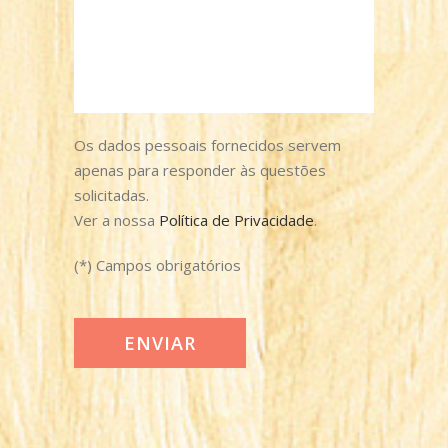
Os dados pessoais fornecidos servem
apenas para responder às questões
solicitadas.
Ver a nossa
Política de Privacidade
.
(*) Campos obrigatórios