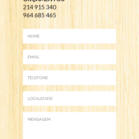
214 915 340
964 685 465